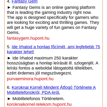
4.
Fantasy Gem
► Fantasy Gems is an online gaming platform
that is leading the gaming industry right now.
The app is designed specifically for gamers who
are looking for exciting and thrilling games. They
will get a huge variety of fun games on Fantasy
Gems,
fantasygem.hupont.hu
5.
Ide írhatod a honlap főcímét, ami legfeljebb 75
karakter lehet!
► Ide írhatod maximum 250 karakter
hosszúságban a honlap leírását ill. szlogenjét. A
leírás fontos a weboldal látogatottá tételében,
ezért érdemes jól megszövegezni.
purvaeminora.hupont.hu
6.
Koroknai Kornél Mindent Átfogó Története A
Mobiltelefonokról, PDA-król.
► Mobiltelefonos Történetem.
koroknaikornel-telekom.hupont.hu