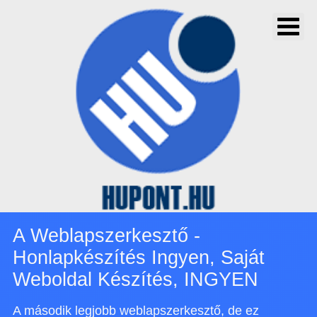
A Weblapszerkesztő -
Honlapkészítés Ingyen, Saját
Weboldal Készítés, INGYEN
A második legjobb weblapszerkesztő, de ez