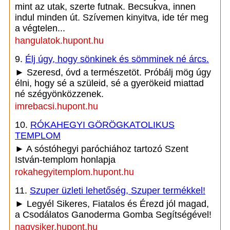
mint az utak, szerte futnak. Becsukva, innen
indul minden út. Szívemen kinyitva, ide tér meg
a végtelen...
hangulatok.hupont.hu
9.
Élj úgy, hogy sönkinek és sömminek né árcs.
► Szeresd, óvd a természetöt. Próbálj mög úgy
élni, hogy sé a szüleid, sé a gyerökeid miattad
né szégyönközzenek.
imrebacsi.hupont.hu
10.
RÓKAHEGYI GÖRÖGKATOLIKUS
TEMPLOM
► A sóstóhegyi paróchiához tartozó Szent
István-templom honlapja
rokahegyitemplom.hupont.hu
11.
Szuper üzleti lehetőség, Szuper termékkel!
► Legyél Sikeres, Fiatalos és Érezd jól magad,
a Csodálatos Ganoderma Gomba Segítségével!
nagysiker.hupont.hu