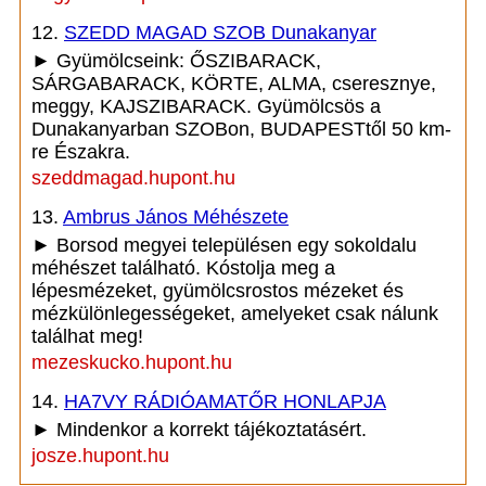
12.
SZEDD MAGAD SZOB Dunakanyar
► Gyümölcseink: ŐSZIBARACK,
SÁRGABARACK, KÖRTE, ALMA, cseresznye,
meggy, KAJSZIBARACK. Gyümölcsös a
Dunakanyarban SZOBon, BUDAPESTtől 50 km-
re Északra.
szeddmagad.hupont.hu
13.
Ambrus János Méhészete
► Borsod megyei településen egy sokoldalu
méhészet található. Kóstolja meg a
lépesmézeket, gyümölcsrostos mézeket és
mézkülönlegességeket, amelyeket csak nálunk
találhat meg!
mezeskucko.hupont.hu
14.
HA7VY RÁDIÓAMATŐR HONLAPJA
► Mindenkor a korrekt tájékoztatásért.
josze.hupont.hu