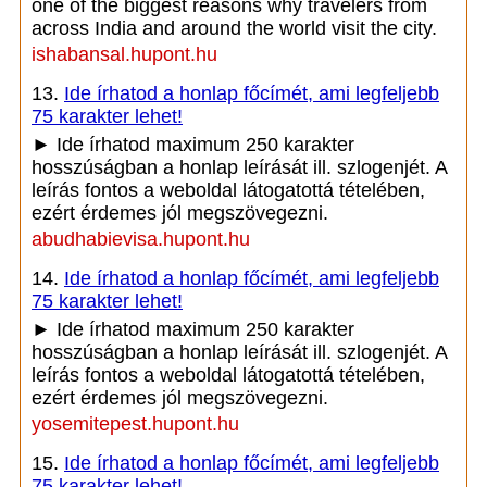
one of the biggest reasons why travelers from
across India and around the world visit the city.
ishabansal.hupont.hu
13.
Ide írhatod a honlap főcímét, ami legfeljebb
75 karakter lehet!
► Ide írhatod maximum 250 karakter
hosszúságban a honlap leírását ill. szlogenjét. A
leírás fontos a weboldal látogatottá tételében,
ezért érdemes jól megszövegezni.
abudhabievisa.hupont.hu
14.
Ide írhatod a honlap főcímét, ami legfeljebb
75 karakter lehet!
► Ide írhatod maximum 250 karakter
hosszúságban a honlap leírását ill. szlogenjét. A
leírás fontos a weboldal látogatottá tételében,
ezért érdemes jól megszövegezni.
yosemitepest.hupont.hu
15.
Ide írhatod a honlap főcímét, ami legfeljebb
75 karakter lehet!