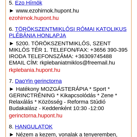
5.
Ezo Hírnök
► www.ezohirnok.hupont.hu
ezohirnok.hupont.hu
6.
TÖRÖKSZENTMIKLÓSI RÓMAI KATOLIKUS
PLÉBÁNIA HONLAPJA
► 5200. TÖRÖKSZENTMIKLÓS, SZENT
MIKLÓS TÉR 1. TELEFON/FAX: +3656 390-395
IRODA TELEFONSZÁMA: +36309745488
EMAIL CÍM: rkplebaniatmiklos@freemail.hu
rkplebania.hupont.hu
7.
DaoYin gerinctorna
► Hatékony MOZGÁSTERÁPIA * Sport *
GERINCTRÉNING * Kikapcsolódás * Zene *
Relaxálás * Közösség - Reforma Stúdió
Budakalász - Keddenként 10:30 -12:00
gerinctorna.hupont.hu
8.
HANGULATOK
► Nézem a kezem, vonalak a tenyeremben,