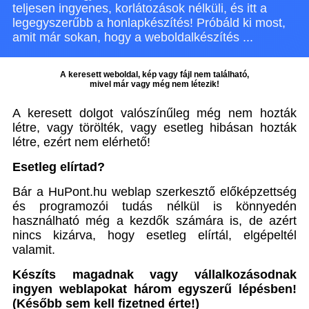
teljesen ingyenes, korlátozások nélküli, és itt a
legegyszerűbb a honlapkészítés! Próbáld ki most,
amit már sokan, hogy a weboldalkészítés ...
A keresett weboldal, kép vagy fájl nem található,
mivel már vagy még nem létezik!
A keresett dolgot valószínűleg még nem hozták
létre, vagy törölték, vagy esetleg hibásan hozták
létre, ezért nem elérhető!
Esetleg elírtad?
Bár a HuPont.hu weblap szerkesztő előképzettség
és programozói tudás nélkül is könnyedén
használható még a kezdők számára is, de azért
nincs kizárva, hogy esetleg elírtál, elgépeltél
valamit.
Készíts magadnak vagy vállalkozásodnak
ingyen weblapokat három egyszerű lépésben!
(Később sem kell fizetned érte!)