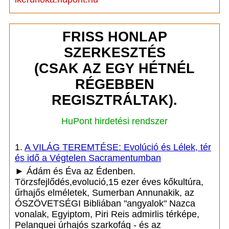
FRISS HONLAP
SZERKESZTÉS
(CSAK AZ EGY HÉTNÉL
RÉGEBBEN
REGISZTRÁLTAK).
HuPont hirdetési rendszer
1.
A VILÁG TEREMTÉSE: Evolúció és Lélek, tér
és idő a Végtelen Sacramentumban
► Ádám és Éva az Édenben.
Törzsfejlődés,evolució,15 ezer éves kőkultúra,
űrhajős elméletek, Sumerban Annunakik, az
ÓSZÖVETSÉGI Bibliában "angyalok" Nazca
vonalak, Egyiptom, Piri Reis admirlis térképe,
Pelanquei úrhajós szarkofág - és az