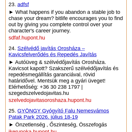
23.
adfsf
► What happens if you abandon a stable job to
chase your dream? bitlife encourages you to find
out by giving you complete control over your
character's career journey.
sdfaf.hupont.hu
24.
Szélvédő javítás Orosháza –
Kavicsfelverődés és Repedés Javítás
► Autóüveg & szélvédőjavítás Orosháza.
Kavicsot kapott? Szakszerű szélvédőjavítás és
repedésmegállítás garanciával, rövid
határidővel. Mentsük meg a gyári üveget!
Elérhetőség: +36 30 238 1797 |
szegedszelvedojavitas.hu
szelvedojavitasoroshaza.hupont.hu
25.
GYÖNGY Gyógyító Falu Nemesvámos
Patak Park 2026. július 18-19
► Önzetlenség , Őszinteség, Összefogás
ikerunoka.hupont.hu