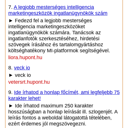
7.
A legjobb mesterséges intelligencia
marketingeszközök ingatlanügynökök szám
► Fedezd fel a legjobb mesterséges
intelligencia marketingeszközöket
ingatlanügynökök számára. Tanácsok az
ingatlanfotók szerkesztéséhez, hirdetési
szövegek írásához és tartalomgyártáshoz
költséghatékony MI-platformok segítségével.
liora.hupont.hu
8.
veck io
► veck io
vetersrt.hupont.hu
9.
Ide írhatod a honlap főcímét, ami legfeljebb 75
karakter lehet!
► Ide írhatod maximum 250 karakter
hosszúságban a honlap leírását ill. szlogenjét. A
leírás fontos a weboldal látogatottá tételében,
ezért érdemes jól megszövegezni.