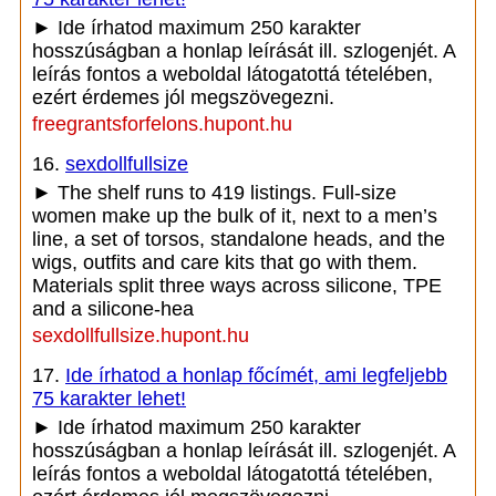
► Ide írhatod maximum 250 karakter
hosszúságban a honlap leírását ill. szlogenjét. A
leírás fontos a weboldal látogatottá tételében,
ezért érdemes jól megszövegezni.
freegrantsforfelons.hupont.hu
16.
sexdollfullsize
► The shelf runs to 419 listings. Full-size
women make up the bulk of it, next to a men’s
line, a set of torsos, standalone heads, and the
wigs, outfits and care kits that go with them.
Materials split three ways across silicone, TPE
and a silicone-hea
sexdollfullsize.hupont.hu
17.
Ide írhatod a honlap főcímét, ami legfeljebb
75 karakter lehet!
► Ide írhatod maximum 250 karakter
hosszúságban a honlap leírását ill. szlogenjét. A
leírás fontos a weboldal látogatottá tételében,