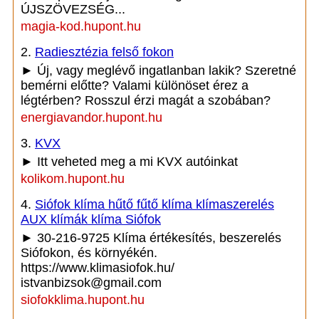
ÚJSZÖVEZSÉG...
magia-kod.hupont.hu
2.
Radiesztézia felső fokon
► Új, vagy meglévő ingatlanban lakik? Szeretné
bemérni előtte? Valami különöset érez a
légtérben? Rosszul érzi magát a szobában?
energiavandor.hupont.hu
3.
KVX
► Itt veheted meg a mi KVX autóinkat
kolikom.hupont.hu
4.
Siófok klíma hűtő fűtő klíma klímaszerelés
AUX klímák klíma Siófok
► 30-216-9725 Klíma értékesítés, beszerelés
Siófokon, és környékén.
https://www.klimasiofok.hu/
istvanbizsok@gmail.com
siofokklima.hupont.hu