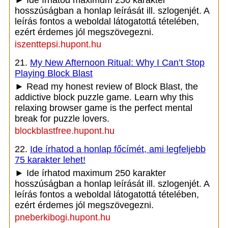
► Ide írhatod maximum 250 karakter
hosszúságban a honlap leírását ill. szlogenjét. A
leírás fontos a weboldal látogatottá tételében,
ezért érdemes jól megszövegezni.
iszenttepsi.hupont.hu
21.
My New Afternoon Ritual: Why I Can’t Stop
Playing Block Blast
► Read my honest review of Block Blast, the
addictive block puzzle game. Learn why this
relaxing browser game is the perfect mental
break for puzzle lovers.
blockblastfree.hupont.hu
22.
Ide írhatod a honlap főcímét, ami legfeljebb
75 karakter lehet!
► Ide írhatod maximum 250 karakter
hosszúságban a honlap leírását ill. szlogenjét. A
leírás fontos a weboldal látogatottá tételében,
ezért érdemes jól megszövegezni.
pneberkibogi.hupont.hu